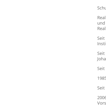
Sch
Real
und 
Rea
Seit
Inst
Seit
Joh
Seit
1985
Seit
2006
Vor