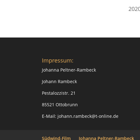
2020
Impressum:
Johanna Peltner-Rambeck
Johann Rambeck
Pestalozzistr. 21
85521 Ottobrunn
E-Mail: johann.rambeck@t-online.de
Südwind-Film
Johanna Peltner-Rambeck